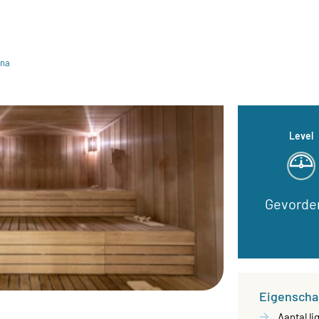
una
Level
Gevorde
Eigenscha
Aantal li