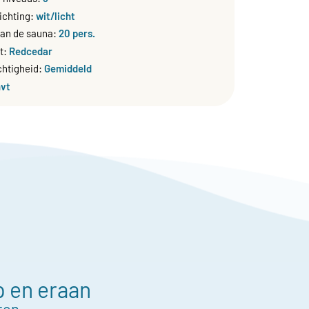
lichting:
wit/licht
van de sauna:
20 pers.
t:
Redcedar
htigheid:
Gemiddeld
nvt
p en eraan
ten