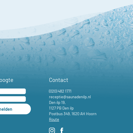
hoogte
Contact
(020) 482 1771
receptie@saunadenilp.nl
Den ilp 19,
1127 PB Den ilp
elden
Postbus 349, 1620 AH Hoorn
Route