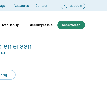
ragen
Vacatures
Contact
Mijn account
Over Den Ilp
Sfeerimpressie
Reserveren
p en eraan
ten
erig