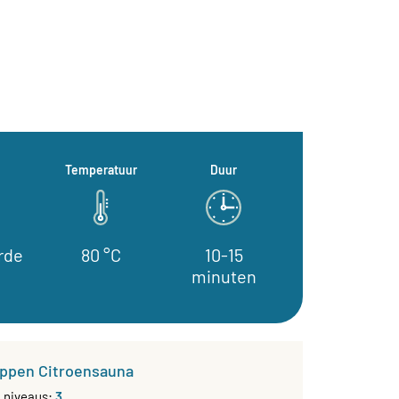
Temperatuur
Duur
rde
80 °C
10-15
minuten
ppen Citroensauna
g niveaus:
3