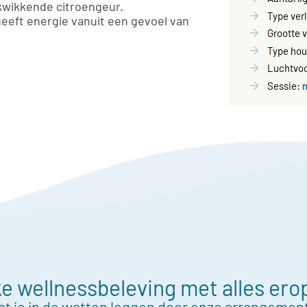
kwikkende citroengeur.
Type ver
eeft energie vanuit een gevoel van
Grootte 
Type hou
Luchtvoc
Sessie:
e wellnessbeleving met alles ero
at je in de watten leggen door onze arrangemen