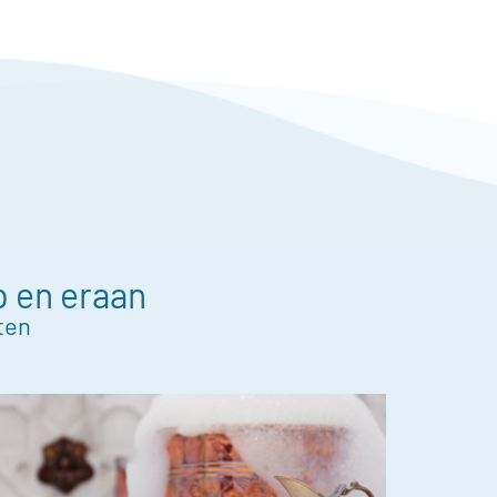
p en eraan
ten