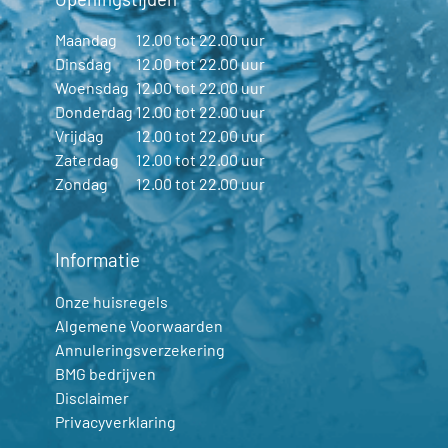
Maandag
12.00 tot 22.00 uur
Dinsdag
12.00 tot 22.00 uur
Woensdag
12.00 tot 22.00 uur
Donderdag
12.00 tot 22.00 uur
Vrijdag
12.00 tot 22.00 uur
Zaterdag
12.00 tot 22.00 uur
Zondag
12.00 tot 22.00 uur
Informatie
Onze huisregels
Algemene Voorwaarden
Annuleringsverzekering
BMG bedrijven
Disclaimer
Privacyverklaring