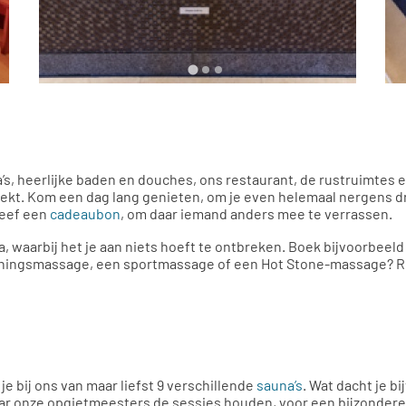
’s, heerlijke baden en douches, ons restaurant, de rustruimtes en
oekt. Kom een dag lang genieten, om je even helemaal nergens d
geef een
cadeaubon
, om daar iemand anders mee te verrassen.
una, waarbij het je aan niets hoeft te ontbreken. Boek bijvoorbe
nningsmassage, een sportmassage of een Hot Stone-massage? Res
e bij ons van maar liefst 9 verschillende
sauna’s
. Wat dacht je 
 onze opgietmeesters de sessies houden, voor een bijzondere 