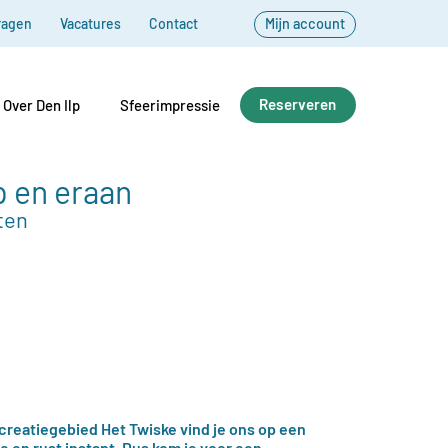
ragen
Vacatures
Contact
Mijn account
Reserveren
Over Den Ilp
Sfeerimpressie
p en eraan
ten
ecreatiegebied Het Twiske vind je ons op een
e en rust instapt. Dus kom je voor een