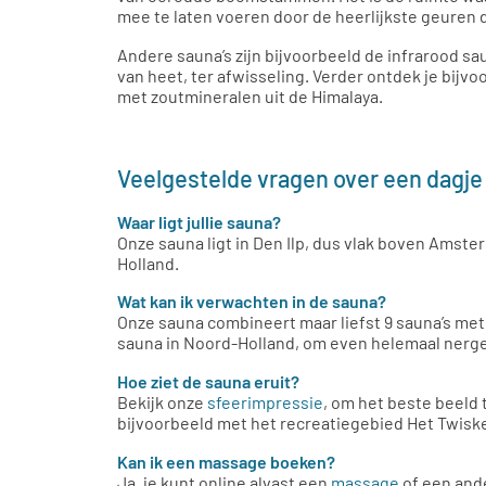
mee te laten voeren door de heerlijkste geuren 
Andere sauna’s zijn bijvoorbeeld de infrarood sa
van heet, ter afwisseling. Verder ontdek je bij
met zoutmineralen uit de Himalaya.
Veelgestelde vragen over een dagje
Waar ligt jullie sauna?
Onze sauna ligt in Den Ilp, dus vlak boven Amst
Holland.
Wat kan ik verwachten in de sauna?
Onze sauna combineert maar liefst 9 sauna’s met 
sauna in Noord-Holland, om even helemaal nerg
Hoe ziet de sauna eruit?
Bekijk onze
sfeerimpressie
, om het beste beeld 
bijvoorbeeld met het recreatiegebied Het Twisk
Kan ik een massage boeken?
Ja, je kunt online alvast een
massage
of een and