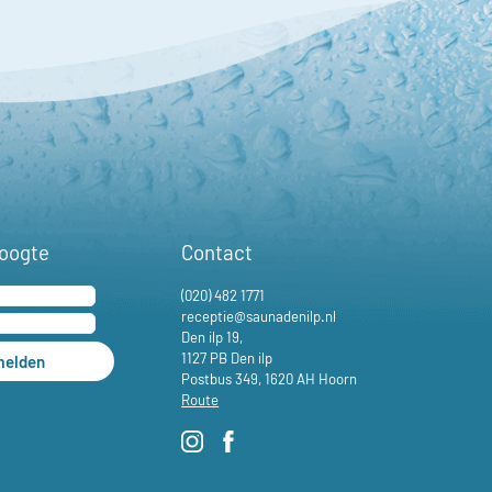
hoogte
Contact
(020) 482 1771
receptie@saunadenilp.nl
Den ilp 19,
1127 PB Den ilp
elden
Postbus 349, 1620 AH Hoorn
Route