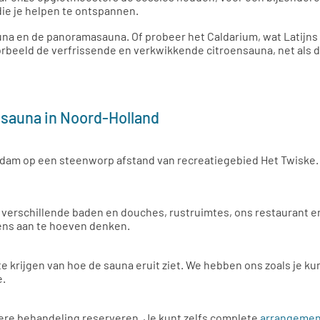
die je helpen te ontspannen.
una en de panoramasauna. Of probeer het Caldarium, wat Latijns i
voorbeeld de verfrissende en verkwikkende citroensauna, net als 
 sauna in Noord-Holland
erdam op een steenworp afstand van recreatiegebied Het Twiske. 
verschillende baden en douches, rustruimtes, ons restaurant en 
ens aan te hoeven denken.
te krijgen van hoe de sauna eruit ziet. We hebben ons zoals je ku
e.
ere behandeling reserveren. Je kunt zelfs complete
arrangeme