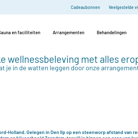
Cadeaubonnen
Veelgestelde v
Sauna en faciliteiten
Arrangementen
Behandelingen
e wellnessbeleving met alles ero
at je in de watten leggen door onze arrangemen
oord-Holland. Gelegen in Den Ilp op een steenworp afstand van r
dam en bijvoorbeeld Zaandam, terwijl je binnen een oase van lux