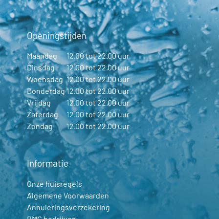
Openingstijden
Maandag
12.00 tot 22.00 uur
Dinsdag
12.00 tot 22.00 uur
Woensdag
12.00 tot 22.00 uur
Donderdag
12.00 tot 22.00 uur
Vrijdag
12.00 tot 22.00 uur
Zaterdag
12.00 tot 22.00 uur
Zondag
12.00 tot 22.00 uur
Informatie
Onze huisregels
Algemene Voorwaarden
Annuleringsverzekering
BMG bedrijven